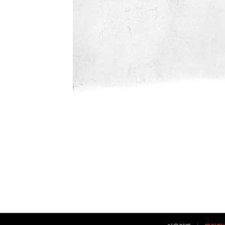
무료게임, 온라인 웹게임 포털, 웹게임, 게임, 온라인게임, pc게임, 무료온라인게임, 온라인게임순위,