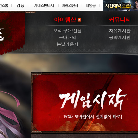
아이템샵
커뮤니티
보석 구매/선물
자유게시판
구매내역
공략게시판
봄날라운지