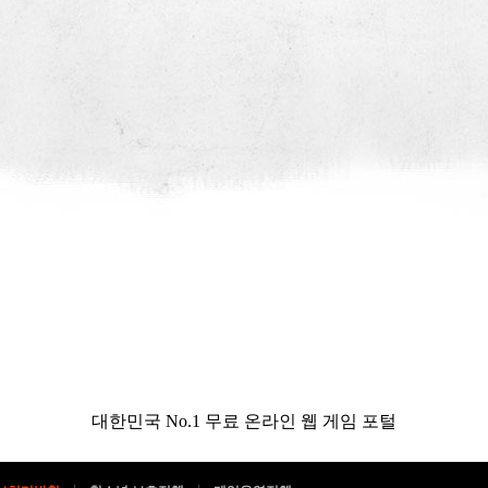
 웹게임rpg, 웹게임 순위, 게임, 플래시게임, 게임추천, pc게임랭킹, 게임순위, 온라인게임순위, 
임추천, game, 플레시게임, 웹게임순위, 웹게임추천
대한민국 No.1 무료 온라인 웹 게임 포털