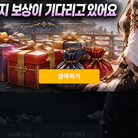
ㆍ[안내] 네트워크 서버에 대한 점검 안내
[ 
ㆍ[공지] 검풍 05월 21일 임시 서버점검 안내(점검 완료)
[ 
ㆍ[공지] 검풍 04월 06일 임시 서버점검 안내(점검 완료)
[ 
ㆍ[안내] 검풍 게임 접속 지연 현상 관련 안내
[ 
ㆍ[공지]설날 연휴 고객센터 운영 안내
[ 