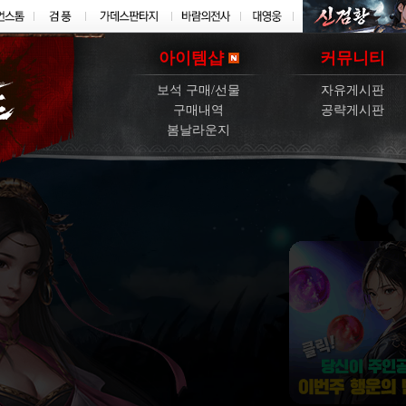
아이템샵
커뮤니티
보석 구매/선물
자유게시판
구매내역
공략게시판
봄날라운지