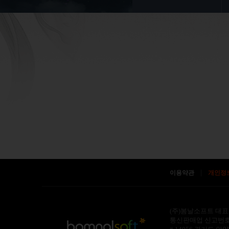
무료게임, 온라인 웹게임 포털, 웹게임, 게임, 온라인게임, pc게임, 무료온라인게임, 온라인게임순위,
|
이용약관
개인정
(주)봄날소프트 대표이
통신판매업 신고번호 제 2