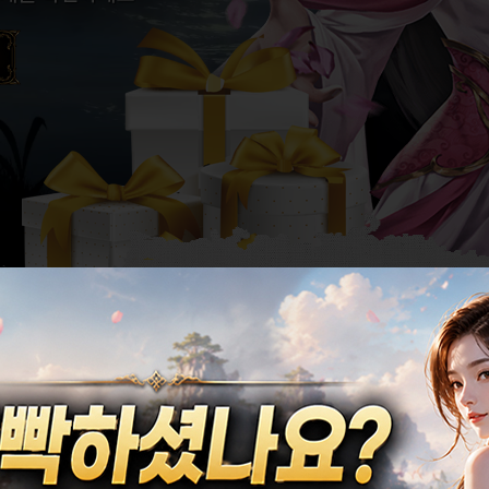
 가르는 시원한 무협액션!
린 사나이! 그의 심판이 시작됐
 가르는 시원한 무협액션!
린 사나이! 그의 심판이 시작됐