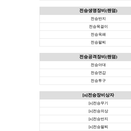
전승생명장비(랜덤)
전승반지
전승목걸이
전승옥패
전승팔찌
전승공격장비(랜덤)
전승아대
전승면갑
전승투구
[n]전승장비상자
[n]전승무기
[n]전승의상
[n]전승반지
[n]전승팔찌