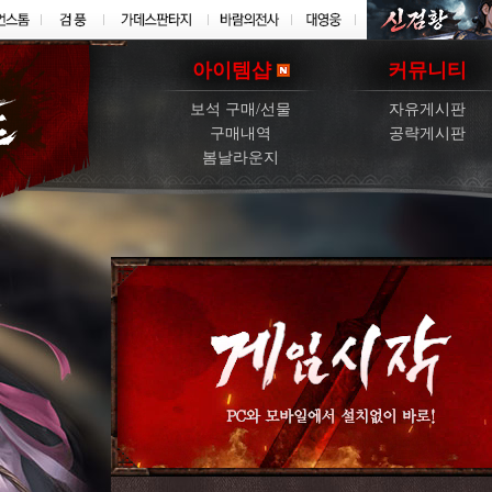
아이템샵
커뮤니티
보석 구매/선물
자유게시판
구매내역
공략게시판
봄날라운지