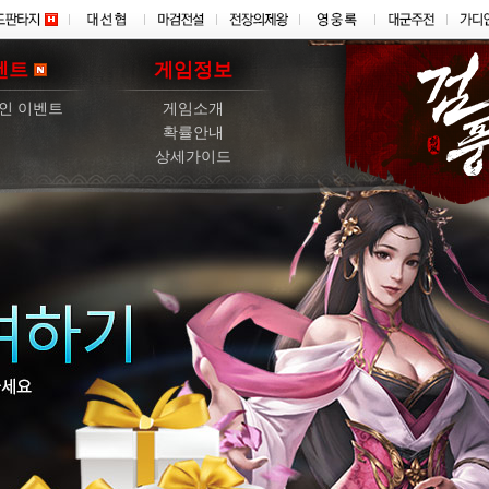
벤트
게임정보
인 이벤트
게임소개
확률안내
상세가이드