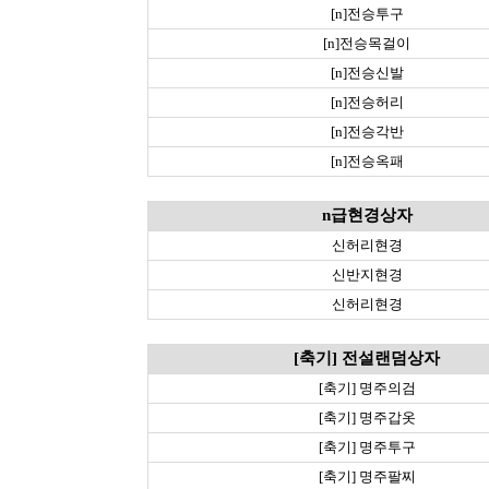
[n]전승투구
[n]전승목걸이
[n]전승신발
[n]전승허리
[n]전승각반
[n]전승옥패
n급현경상자
신허리현경
신반지현경
신허리현경
[축기] 전설랜덤상자
[축기] 명주의검
[축기] 명주갑옷
[축기] 명주투구
[축기] 명주팔찌