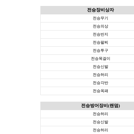
전승장비상자
전승무기
전승의상
전승반지
전승팔찌
전승투구
전승목걸이
전승신발
전승허리
전승각반
전승옥패
전승방어장비(랜덤)
전승허리
전승신발
전승허리