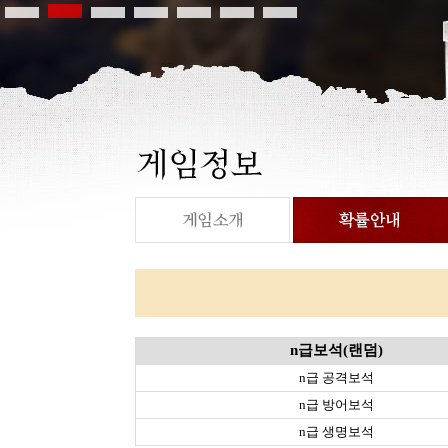
n급보석(랜덤)
n급 공격보석
n급 방어보석
n급 생명보석